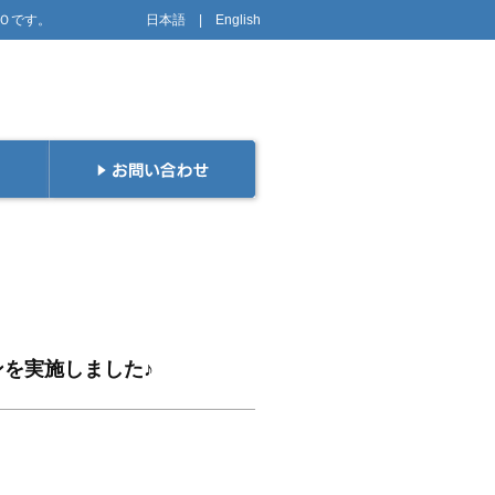
PＯです。
日本語
|
English
ンを実施しました♪