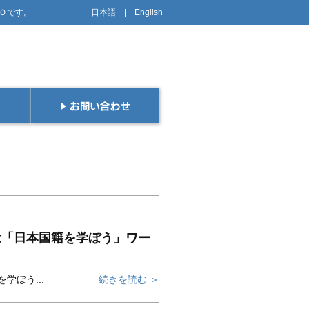
PＯです。
日本語
|
English
クは「日本国籍を学ぼう」ワー
学ぼう...
続きを読む ＞