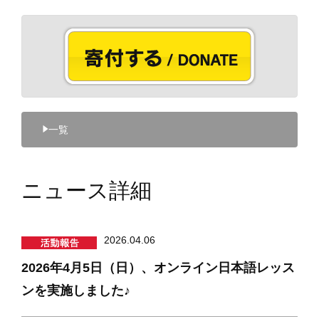
−−
マンスリーサポーターになる
−−
今回のみ寄付する
寄付を集める
参加する
−−
ボランティア・インターンで参加
−−
スタディーツアーに参加する
企業・団体として協力する
−−
概要
一覧
−−
実績
ニュース詳細
2026.04.06
2026年4月5日（日）、オンライン日本語レッス
ンを実施しました♪