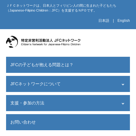
ＪＦＣネットワークは、日本人とフィリピン人の間に生まれた子どもたち
（Japanese-Filipino Children：JFC）を支援するＮPＯです。
日本語
|
English
JFCの子どもが抱える問題とは？
JFCネットワークについて
設立経緯
支援・参加の方法
設立目的
JFCネットワークが目指すこと
支援者の声
活動紹介
お問い合わせ
寄付する
意見書・受賞歴・関連書籍
−−
JFC会員になる
東京事務所へのアクセス