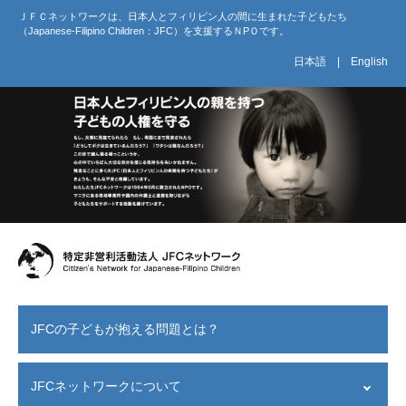
ＪＦＣネットワークは、日本人とフィリピン人の間に生まれた子どもたち
（Japanese-Filipino Children：JFC）を支援するＮPＯです。
日本語
|
English
JFCの子どもが抱える問題とは？
JFCネットワークについて