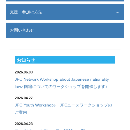
設立経緯
支援・参加の方法
設立目的
JFCネットワークが目指すこと
支援者の声
活動紹介
お問い合わせ
寄付する
意見書・受賞歴・関連書籍
−−
JFC会員になる
東京事務所へのアクセス
−−
マンスリーサポーターになる
−−
今回のみ寄付する
寄付を集める
お知らせ
参加する
2026.06.03
−−
ボランティア・インターンで参加
JFC Network Workshop about Japanese nationality
−−
スタディーツアーに参加する
law♪ 国籍についてのワークショップを開催します♪
企業・団体として協力する
−−
概要
2026.04.27
−−
実績
JFC Youth Workshop♪ JFCユースワークショップの
ご案内
2026.04.23