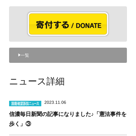
−−
マンスリーサポーターになる
−−
今回のみ寄付する
寄付を集める
参加する
−−
ボランティア・インターンで参加
−−
スタディーツアーに参加する
企業・団体として協力する
−−
概要
一覧
−−
実績
ニュース詳細
2023.11.06
信濃毎日新聞の記事になりました♪「憲法事件を
歩く」③