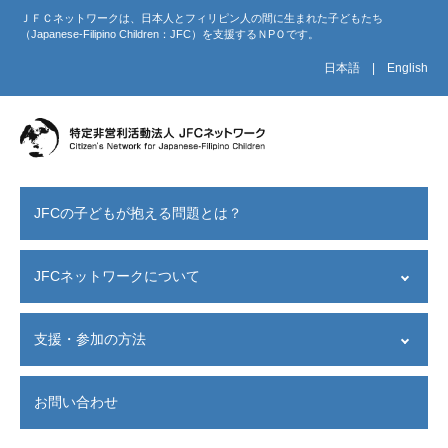
ＪＦＣネットワークは、日本人とフィリピン人の間に生まれた子どもたち
（Japanese-Filipino Children：JFC）を支援するＮPＯです。
日本語
|
English
JFCの子どもが抱える問題とは？
JFCネットワークについて
設立経緯
支援・参加の方法
設立目的
JFCネットワークが目指すこと
支援者の声
活動紹介
お問い合わせ
寄付する
意見書・受賞歴・関連書籍
−−
JFC会員になる
東京事務所へのアクセス