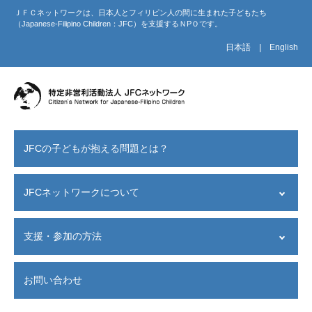
ＪＦＣネットワークは、日本人とフィリピン人の間に生まれた子どもたち
（Japanese-Filipino Children：JFC）を支援するＮPＯです。
日本語
|
English
JFCの子どもが抱える問題とは？
JFCネットワークについて
設立経緯
支援・参加の方法
設立目的
JFCネットワークが目指すこと
支援者の声
活動紹介
お問い合わせ
寄付する
意見書・受賞歴・関連書籍
−−
JFC会員になる
東京事務所へのアクセス