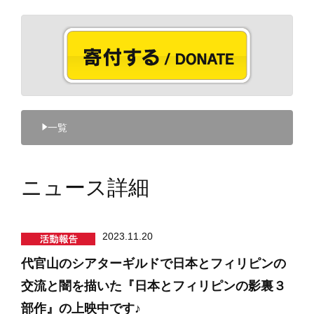
−−
マンスリーサポーターになる
−−
今回のみ寄付する
寄付を集める
参加する
−−
ボランティア・インターンで参加
−−
スタディーツアーに参加する
企業・団体として協力する
−−
概要
一覧
−−
実績
ニュース詳細
2023.11.20
代官山のシアターギルドで日本とフィリピンの
交流と闇を描いた『日本とフィリピンの影裏３
部作』の上映中です♪